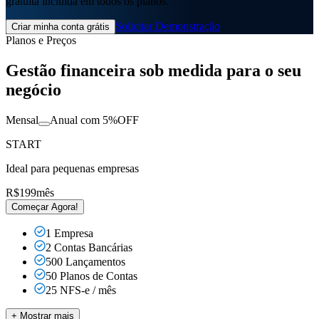
gratuita incluída em todos os planos.
Solicitar Demonstração
Criar minha conta grátis
Planos e Preços
Gestão financeira
sob medida para o seu
negócio
Mensal
Anual com
5%OFF
START
Ideal para pequenas empresas
R$
199
mês
Começar Agora!
1 Empresa
2 Contas Bancárias
500 Lançamentos
50 Planos de Contas
25 NFS-e / mês
+ Mostrar mais