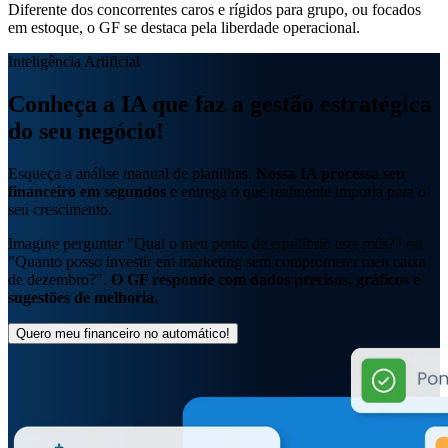
Diferente dos concorrentes caros e rígidos para grupo, ou focados
em estoque, o GF se destaca pela
liberdade operacional.
Inteligência Artificial
Conheça a IA que faz a
gestão estratégica
do seu negócio!
Esqueça a análise manual de planilhas.
Nossa IA processa seu
financeiro em segundos
e entrega o que realmente importa para o
seu crescimento.
Imagine perguntar "Qual o meu ponto de equilíbrio este mês?" ou
"Quanto posso investir em marketing sem comprometer meu caixa
de dezembro?".
O GF responde com dados precisos, gráficos e
sugestões de melhoria.
Quero meu financeiro no automático!