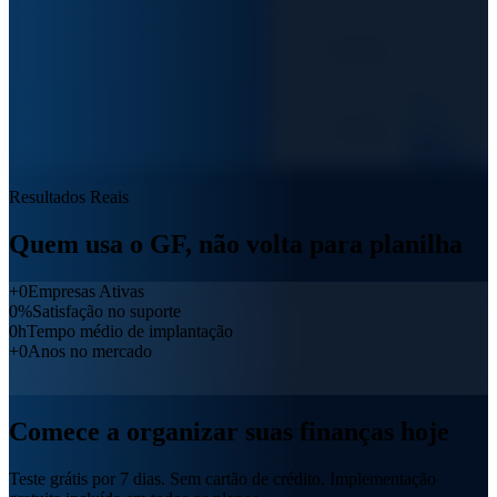
Resultados Reais
Quem usa o GF,
não volta para planilha
+
0
Empresas Ativas
0
%
Satisfação no suporte
0
h
Tempo médio de implantação
+
0
Anos no mercado
Comece a
organizar suas finanças
hoje
Teste grátis por 7 dias.
Sem cartão de crédito.
Implementação