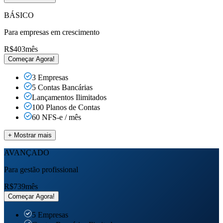
BÁSICO
Para empresas em crescimento
R$
403
mês
Começar Agora!
3 Empresas
5 Contas Bancárias
Lançamentos
Ilimitados
100 Planos de Contas
60 NFS-e / mês
+ Mostrar mais
AVANÇADO
Para gestão profissional
R$
739
mês
Começar Agora!
5 Empresas