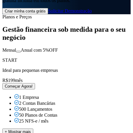
gratuita incluída em todos os planos.
Solicitar Demonstração
Criar minha conta grátis
Planos e Preços
Gestão financeira
sob medida para o seu
negócio
Mensal
Anual com
5%OFF
START
Ideal para pequenas empresas
R$
199
mês
Começar Agora!
1 Empresa
2 Contas Bancárias
500 Lançamentos
50 Planos de Contas
25 NFS-e / mês
+ Mostrar mais