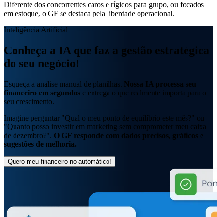
Diferente dos concorrentes caros e rígidos para grupo, ou focados
em estoque, o GF se destaca pela
liberdade operacional.
Inteligência Artificial
Conheça a IA que faz a
gestão estratégica
do seu negócio!
Esqueça a análise manual de planilhas.
Nossa IA processa seu
financeiro em segundos
e entrega o que realmente importa para o
seu crescimento.
Imagine perguntar "Qual o meu ponto de equilíbrio este mês?" ou
"Quanto posso investir em marketing sem comprometer meu caixa
de dezembro?".
O GF responde com dados precisos, gráficos e
sugestões de melhoria.
Quero meu financeiro no automático!