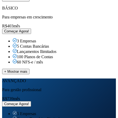
BÁSICO
Para empresas em crescimento
R$
403
mês
Começar Agora!
3 Empresas
5 Contas Bancárias
Lançamentos
Ilimitados
100 Planos de Contas
60 NFS-e / mês
+ Mostrar mais
AVANÇADO
Para gestão profissional
R$
739
mês
Começar Agora!
5 Empresas