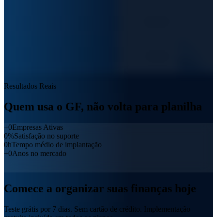
Resultados Reais
Quem usa o GF,
não volta para planilha
+
0
Empresas Ativas
0
%
Satisfação no suporte
0
h
Tempo médio de implantação
+
0
Anos no mercado
Comece a
organizar suas finanças
hoje
Teste grátis por 7 dias.
Sem cartão de crédito.
Implementação